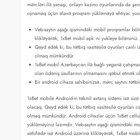
mərcləri ilə yanaşı, onlayn kazino oyunlarında da şan
oynamaq üçün əlavə proqram yükləməyə ehtiyac yox
Veb-saytın aşağı qismindəki mobil proqramlar böl
klikləyərək, 1xBet mobil apk -ni yukleye bilərsiniz.
Qeyd edək ki, bu tətbiq vasitəsilə oyunları canlı iz
olmaq mümkündür.
1xBet mobil Azerbaycan ilə bağlı yeganə çatışmazlı
olan ödəniş üsullarının olmamasını qəbul etmək ol
Bir android cihaza sahibsinizsə, mərc saytını tətbi
1xBet mobile Android-in təkmil axtarış sistemi isə siz
olacaq. Qeyd edək ki, bu tətbiq vasitəsilə oyunları canl
olmaq mümkündür. Android cihazlar üçün 1xBet cellula
yükləməyiniz lazımdır. Veb-saytın aşağı qismindəki mo
səhifədə isə Android üzərinə klikləyərək, 1xBet mobil 