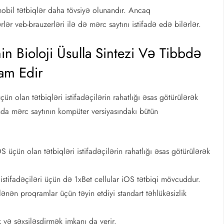
obil tətbiqlər daha tövsiyə olunandır. Ancaq
ər veb-brauzerləri ilə də mərc saytını istifadə edə bilərlər.
in Bioloji Üsulla Sintezi Və Tibbdə
am Edir
 olan tətbiqləri istifadəçilərin rahatlığı əsas götürülərək
nda mərc saytının kompüter versiyasındakı bütün
çün olan tətbiqləri istifadəçilərin rahatlığı əsas götürülərək
istifadəçiləri üçün də 1xBet cellular iOS tətbiqi mövcuddur.
ən proqramlar üçün təyin etdiyi standart təhlükəsizlik
 və şəxsiləşdirmək imkanı da verir.