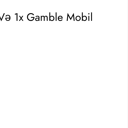
 Və 1x Gamble Mobil