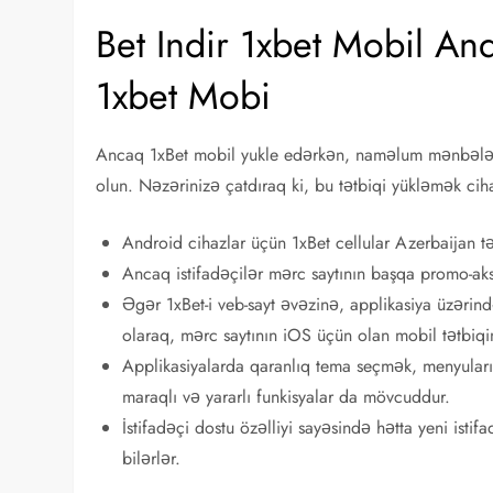
Bet Indir 1xbet Mobil An
1xbet Mobi
Ancaq 1xBet mobil yukle edərkən, naməlum mənbələrd
olun. Nəzərinizə çatdıraq ki, bu tətbiqi yükləmək ciha
Android cihazlar üçün 1xBet cellular Azerbaijan tə
Ancaq istifadəçilər mərc saytının başqa promo-aksi
Əgər 1xBet-i veb-sayt əvəzinə, applikasiya üzərin
olaraq, mərc saytının iOS üçün olan mobil tətbiqi
Applikasiyalarda qaranlıq tema seçmək, menyular
maraqlı və yararlı funkisyalar da mövcuddur.
İstifadəçi dostu özəlliyi sayəsində hətta yeni ist
bilərlər.