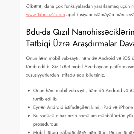
Əlbəttə, daha çox funksiyalardan yararlanmaq üçün m
www.1xbetaz2.com
applikasiyanı istəməyən mərcsevərl
Bdu-da Qızıl Nanohissəciklərin
Tətbiqi Üzrə Araşdırmalar Dav
Onun həm mobil veb-saytı, həm də Android və iOS üçün
tərtib edilib. Siz 1xBet mobil Azerbaycan platforması
xüsusiyyətlərdən istifadə edə bilərsiniz.
Onun həm mobil veb-saytı, həm də Android və iOS ü
tərtib edilib.
Eynən Android istifadəçiləri kimi, iPad və iPhone 
Bu sadəcə cihazınızın naməlum mənbələrdən yüklən
prosedurdur.
Mobil tətbiq istifadəçilərə mərclərini tənzimləmək